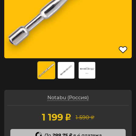
Notabu (Россия)
1 199
p
1 590
p
По
299,75
в 4 платежа
p