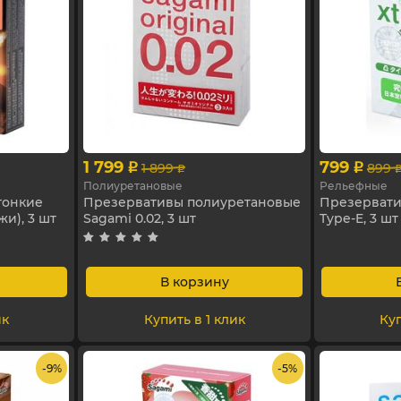
1 799
799
1 899
899
p
p
p
Полиуретановые
Рельефные
тонкие
Презервативы полиуретановые
Презервати
и), 3 шт
Sagami 0.02, 3 шт
Type-E, 3 шт
В корзину
ик
Купить в 1 клик
Куп
- 9%
- 5%