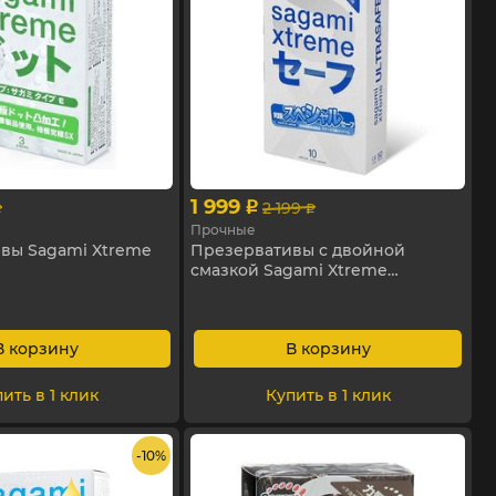
1 999
2 199
p
p
p
Прочные
вы Sagami Xtreme
Презервативы с двойной
смазкой Sagami Xtreme
Ultrasafe, 10 шт
В корзину
В корзину
ить в 1 клик
Купить в 1 клик
- 10%