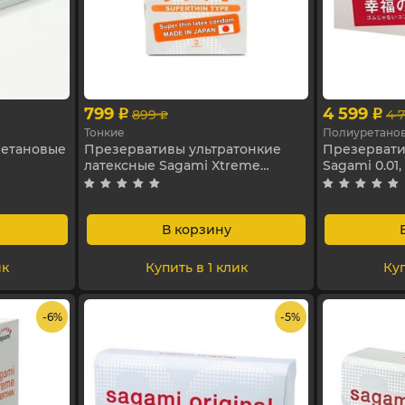
799
4 599
899
4 
p
p
p
Тонкие
Полиуретано
ретановые
Презервативы ультратонкие
Презервати
латексные Sagami Xtreme
Sagami 0.01,
(Экстрим), 3 шт
В корзину
ик
Купить в 1 клик
Куп
- 6%
- 5%