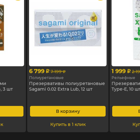
6 799
1 999
7 199
2 1
p
p
p
Полиуретановые
Рельефные
ами
Презервативы полиуретановые
Презервати
, 3 шт
Sagami 0.02 Extra Lub, 12 шт
Type-E, 10 ш
В корзину
ик
Купить в 1 клик
Куп