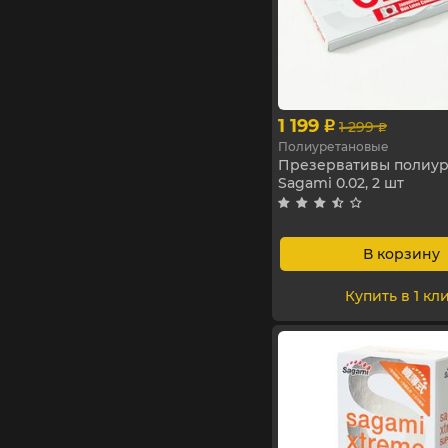
1 199
1 299
p
p
Полиуретановые
Презервативы полиу
Sagami 0.02, 2 шт
В корзину
Купить в 1 кл