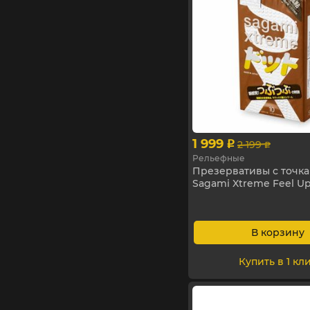
1 999
2 199
p
p
Рельефные
Презервативы с точк
Sagami Xtreme Feel Up
В корзину
Купить в 1 кл