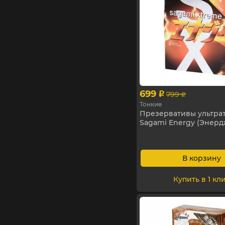
699
799
p
p
Тонкие
Презервативы ультра
Sagami Energy (Энердж
В корзину
Купить в 1 кл