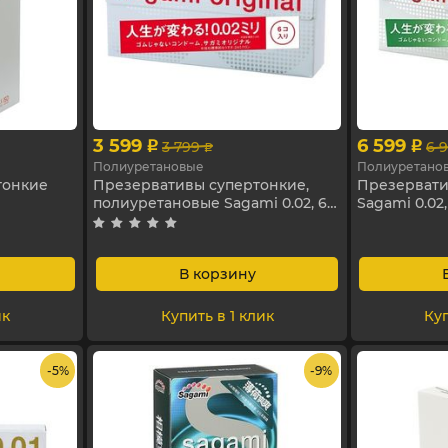
3 599
6 599
3 799
6 
p
p
p
Полиуретановые
Полиуретано
тонкие
Презервативы супертонкие,
Презервати
полиуретановые Sagami 0.02, 6
Sagami 0.02,
шт
В корзину
ик
Купить в 1 клик
Куп
- 5%
- 9%