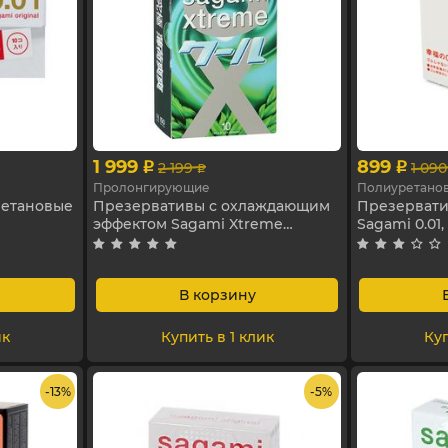
1 999
899
2 199
1 090
p
p
p
Пролонгирующие
Полиуретано
ретановые
Презервативы с охлаждающим
Презервати
эффектом Sagami Xtreme
Sagami 0.01,
Spearmint, 10 шт
В корзину
ик
Купить в 1 клик
Куп
- 13%
- 5%