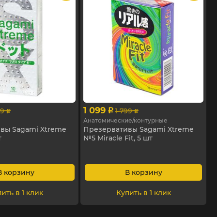
1 099
99
1 799
p
p
p
Анатомические/контурные
вы Sagami Xtreme
Презервативы Sagami Xtreme
т
№5 Miracle Fit, 5 шт
В корзину
В корзину
ить в 1 клик
Купить в 1 клик