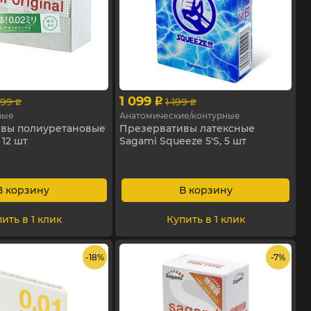
1 099
999
1 199
p
p
p
вые
Анатомические/контурные
вы полиуретановые
Презервативы латексные
 12 шт
Sagami Squeeze 5'S, 5 шт
В корзину
В корзину
ить в 1 клик
Купить в 1 клик
- 18%
- 7%