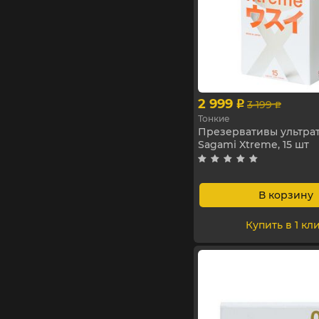
2 999
3 199
p
p
Тонкие
Презервативы ультра
Sagami Xtreme, 15 шт
В корзину
Купить в 1 кл