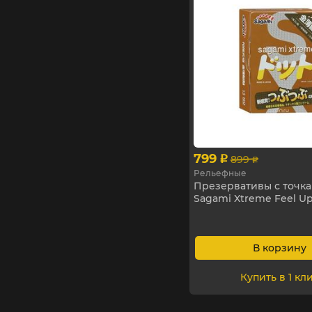
799
899
p
p
Рельефные
Презервативы с точк
Sagami Xtreme Feel Up
В корзину
Купить в 1 кл