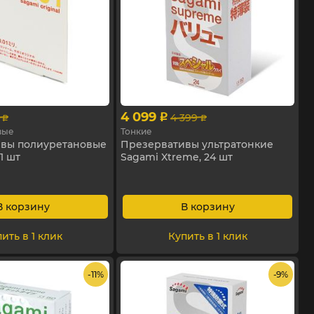
4 099
4 399
p
p
p
вые
Тонкие
вы полиуретановые
Презервативы ультратонкие
 1 шт
Sagami Xtreme, 24 шт
В корзину
В корзину
ить в 1 клик
Купить в 1 клик
- 11%
- 9%