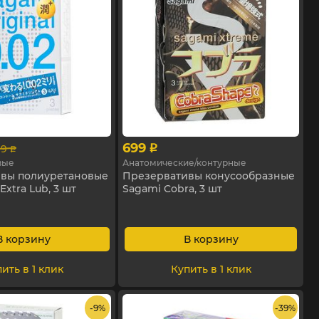
699
99
p
p
вые
Анатомические/контурные
вы полиуретановые
Презервативы конусообразные
Extra Lub, 3 шт
Sagami Cobra, 3 шт
В корзину
В корзину
ить в 1 клик
Купить в 1 клик
- 9%
- 39%