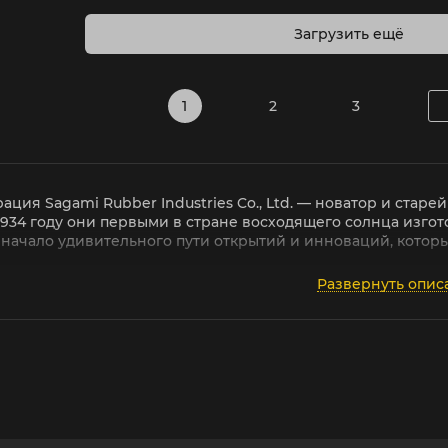
Загрузить ещё
1
2
3
ация Sagami Rubber Industries Co., Ltd. — новатор и ста
1934 году они первыми в стране восходящего солнца изго
 начало удивительного пути открытий и инноваций, которы
 достижений Sagami действительно поражает. Во многих 
Развернуть опис
вативов, их наборы завоевывают лояльность все большего 
первой выпустила цветные презервативы, правда, ограни
ь с латексом, хотя, как показывает история, индустрия на 
эластичными и облегающими, а в 1973 получили рельеф в в
ексе и производил исследования других материалов. Так, 
вативы в Японии, которые постепенно дошли до толщины ст
 открытых источников, внимание компании не сфокусиров
аются также медицинские расходники и полиэтиленовая п
 — исключительное качество, ведь в медицине нет права н