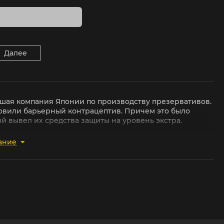
Далее
рейшая компания Японии по производству презервативов.
товили барьерный контрацептив. Причем это было
й вывел их средства защиты на уровень экстра.
моментах они стали ведущими игроками индустрии
ание
числа мужчин по всему миру. Например, в 1949 году
чившись синим и желтым оттенком. Эта палитра проще
этом не остановилась. В 1963 году презервативы Sagami
иде точек. Помимо всего прочего бренд не остановился
в 1998 году были разработаны полиуретановые
енки всего в 0,01 миллиметра. Кстати, исходя из
ано полностью на секс-индустрии, под этим брендом
ленка. Возможно, отсюда вытекает главная особенность
а ошибку. В секс-шопе Incognito в разделе Sagami