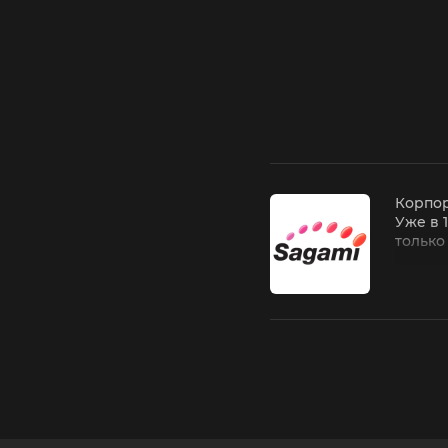
Корпор
Уже в 
только
Список
презер
фирма 
сошлас
стали 
на лат
презер
данных
выпуск
Сагами