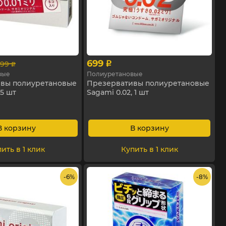
699
799
p
p
вые
Полиуретановые
вы полиуретановые
Презервативы полиуретановые
 5 шт
Sagami 0.02, 1 шт
В корзину
В корзину
ить в 1 клик
Купить в 1 клик
- 6%
- 8%