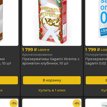
1 799
1 799
1 899
1 9
p
p
p
Ароматизированые
Полиуретано
ами
Презервативы Sagami Xtreme с
Презервати
, 10 шт
ароматом клубники, 10 шт
Sagami 0.02 
В корзину
ик
Купить в 1 клик
Куп
- 11%
- 6%