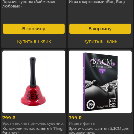
Горячие купоны «Займемся
Игра с карточками «Боц-Боц»
любовью»
В корзину
В корзину
Купить в 1 клик
Купить в 1 клик
799
399
p
p
Эротические приколы, сувениры
Игры и фанты
Колокольчик настольный "Ring
Эротические фанты «БДСМ для
for a sex"
начинающих»