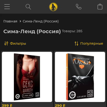
Главная
Сима-Ленд (Россия)
Сима-Ленд (Россия)
Товары: 285
Фильтры
популярные
399
290
p
p