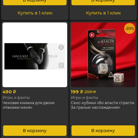
В корзину
В корзину
Купить в 1 клик
Купить в 1 клик
- 20%
490
199
250
p
p
p
Игры и фанты
Игры и фанты
Чековая книжка для двоих
Секс-кубики «Во власти страсти.
«Накажи меня»
За гранью наслаждения»
В корзину
В корзину