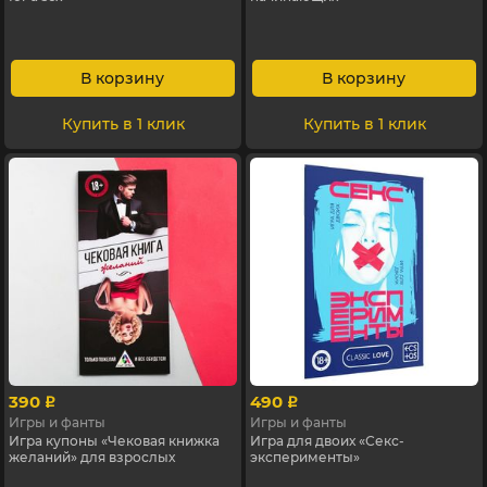
В корзину
В корзину
Купить в 1 клик
Купить в 1 клик
390
490
p
p
Игры и фанты
Игры и фанты
Игра купоны «Чековая книжка
Игра для двоих «Секс-
желаний» для взрослых
эксперименты»