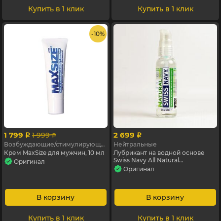
Купить в 1 клик
Купить в 1 клик
- 10%
1 799
2 699
1 999
p
p
p
Возбуждающие/стимулирующие
Нейтральные
Крем MaxSize для мужчин, 10 мл
Лубрикант на водной основе
Swiss Navy All Natural
Оригинал
("Полностью натуральный"), 59
Оригинал
мл
В корзину
В корзину
Купить в 1 клик
Купить в 1 клик