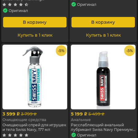
(Согревающий), 59 мл
Оригинал
Оригинал
В корзину
В корзину
Купить в 1 клик
Купить в 1 клик
- 5%
- 5%
3 599
5 199
3 799
5 499
p
p
p
p
Очищающие средства
Анальные
Очищающий спрей для игрушек
Расслабляющий анальный
и тела Swiss Navy, 177 мл
лубрикант Swiss Navy Премиум,
59 мл
Оригинал