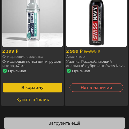
2 399
2 999
15 990
p
p
p
Очищающие средства
Анальные
Очищающая пенка для игрушек
Уценка. Расслабляющий
и тела, 47 мл
анальный лубрикант Swiss Navy
Premium, 474 мл
Оригинал
Оригинал
В корзину
Нет в наличии
Купить в 1 клик
Загрузить ещё