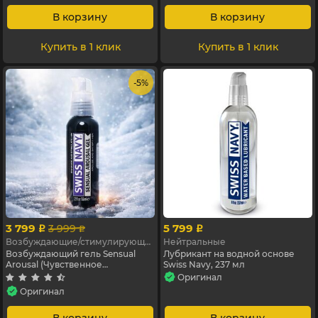
В корзину
В корзину
Купить в 1 клик
Купить в 1 клик
- 5%
3 799
5 799
3 999
p
p
p
Возбуждающие/стимулирующие
Нейтральные
Возбуждающий гель Sensual
Лубрикант на водной основе
Arousal (Чувственное
Swiss Navy, 237 мл
скольжение) , 59 мл
Оригинал
Оригинал