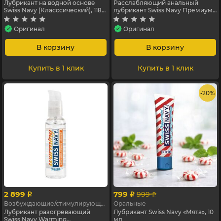
Лубрикант на водной основе
Расслабляющий анальный
Swiss Navy (Класссический), 118
лубрикант Swiss Navy Премиум,
мл
29,5 мл
Оригинал
Оригинал
В корзину
В корзину
Купить в 1 клик
Купить в 1 клик
- 20%
2 899
799
999
p
p
p
Возбуждающие/стимулирующие
Оральные
Лубрикант разогревающий
Лубрикант Swiss Navy «Мята», 10
Swiss Navy Warming
мл