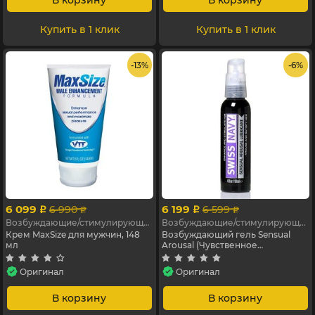
В корзину
В корзину
Купить в 1 клик
Купить в 1 клик
- 13%
- 6%
6 099
6 199
6 990
6 599
p
p
p
p
Возбуждающие/стимулирующие
Возбуждающие/стимулирующие
Крем MaxSize для мужчин, 148
Возбуждающий гель Sensual
мл
Arousal (Чувственное
скольжение) , 118 мл
Оригинал
Оригинал
В корзину
В корзину