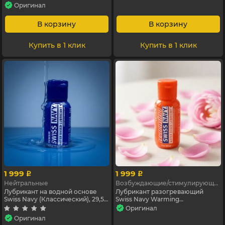
Оригинал
В корзину
В корзину
Купить в 1 клик
Купить в 1 клик
1 999
1 999
p
p
Нейтральные
Возбуждающие/стимулирующие
Лубрикант на водной основе
Лубрикант разогревающий
Swiss Navy (Классический), 29,5
Swiss Navy Warming
мл
(Согревающий), 29,5 мл
Оригинал
Оригинал