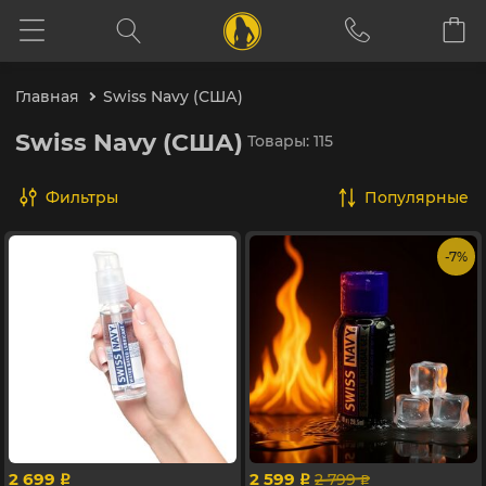
Главная
Swiss Navy (США)
Swiss Navy (США)
Товары: 115
Фильтры
популярные
- 7%
2 699
2 599
2 799
p
p
p