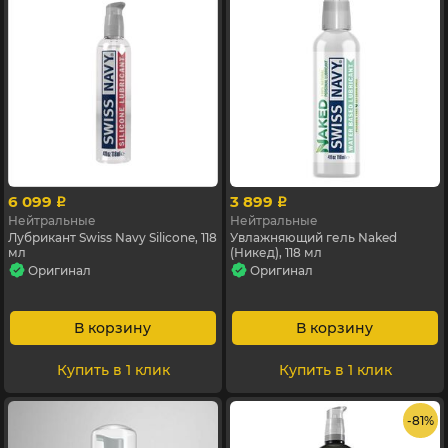
6 099
3 899
p
p
Нейтральные
Нейтральные
Лубрикант Swiss Navy Silicone, 118
Увлажняющий гель Naked
мл
(Никед), 118 мл
Оригинал
Оригинал
В корзину
В корзину
Купить в 1 клик
Купить в 1 клик
- 81%