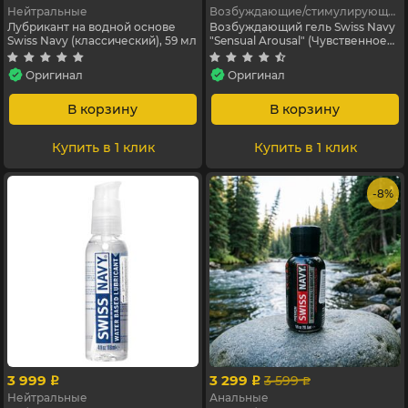
Нейтральные
Возбуждающие/стимулирующие
Лубрикант на водной основе
Возбуждающий гель Swiss Navy
Swiss Navy (классический), 59 мл
"Sensual Arousal" (Чувственное
скольжение), 29,5 мл
Оригинал
Оригинал
В корзину
В корзину
Купить в 1 клик
Купить в 1 клик
- 8%
3 999
3 299
3 599
p
p
p
Нейтральные
Анальные