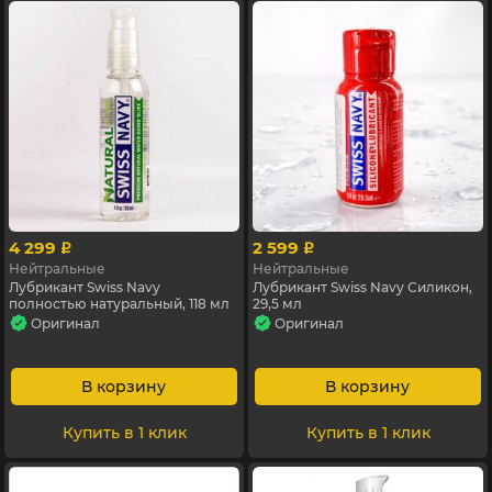
4 299
2 599
p
p
Нейтральные
Нейтральные
Лубрикант Swiss Navy
Лубрикант Swiss Navy Силикон,
полностью натуральный, 118 мл
29,5 мл
Оригинал
Оригинал
В корзину
В корзину
Купить в 1 клик
Купить в 1 клик