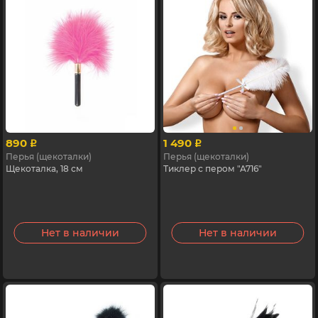
890
1 490
p
p
Перья (щекоталки)
Перья (щекоталки)
Щекоталка, 18 см
Тиклер с пером "A716"
Нет в наличии
Нет в наличии