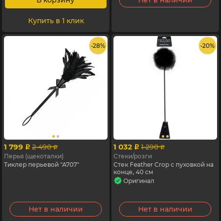
В корзину
Нет в наличии
Купить в 1 клик
- 28%
- 20%
1 799
1 032
2 490
1 290
p
p
p
p
Перья (щекоталки)
Стеки/розги
Тиклер перьевой "A707"
Стек Feather Crop с пуховкой на
конце, 40 см
Оригинал
Нет в наличии
Нет в наличии