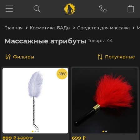
Главная
Косметика, БАДы
Средства для массажа
М
Массажные атрибуты
Товары: 44
Фильтры
популярные
- 18%
899
699
1 090
p
p
p