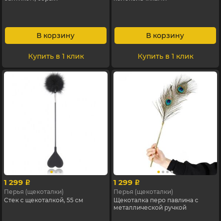
В корзину
В корзину
Купить в 1 клик
Купить в 1 клик
1 299
1 299
p
p
Перья (щекоталки)
Перья (щекоталки)
Стек с щекоталкой, 55 см
Щекоталка перо павлина с
металлической ручкой