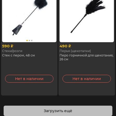
590
490
p
p
Стеки/розги
Перья (щекоталки)
Стек с пером, 48 см
Перо горничной для щекотания,
26 см
Нет в наличии
Нет в наличии
Загрузить ещё