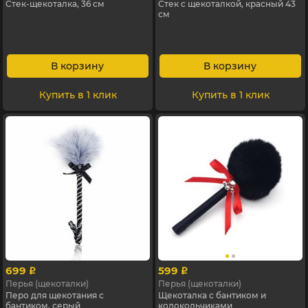
Стек-щекоталка, 36 см
Стек с щекоталкой, красный 43
см
В корзину
В корзину
Купить в 1 клик
Купить в 1 клик
699
599
p
p
Перья (щекоталки)
Перья (щекоталки)
Перо для щекотания с
Щекоталка с бантиком и
бантиком, серый
колокольчиками