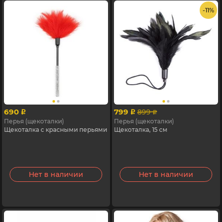
- 11%
690
799
899
p
p
p
Перья (щекоталки)
Перья (щекоталки)
Щекоталка с красными перьями
Щекоталка, 15 см
Нет в наличии
Нет в наличии