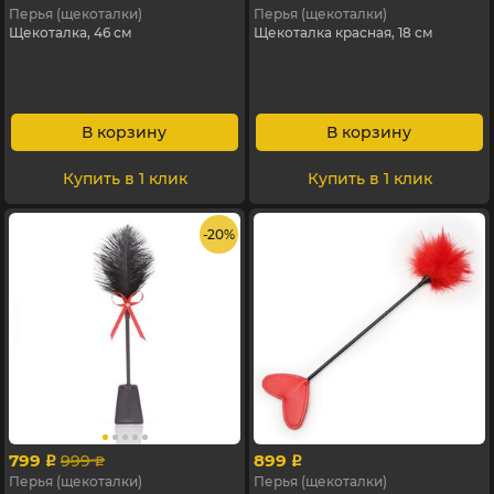
Перья (щекоталки)
Перья (щекоталки)
Щекоталка, 46 см
Щекоталка красная, 18 см
В корзину
В корзину
Купить в 1 клик
Купить в 1 клик
- 20%
799
899
999
p
p
p
Перья (щекоталки)
Перья (щекоталки)