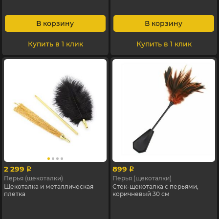
В корзину
В корзину
Купить в 1 клик
Купить в 1 клик
2 299
899
p
p
Перья (щекоталки)
Перья (щекоталки)
Щекоталка и металлическая
Стек-щекоталка с перьями,
плетка
коричневый 30 см