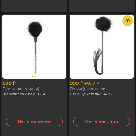
- 9%
690
999
1 099
p
p
p
Перья (щекоталки)
Перья (щекоталки)
Щекоталка с перьями
Стек-щекоталка, 47 см
Нет в наличии
Нет в наличии