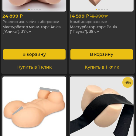
24 899
14 599
18 990
p
p
p
Реалистичные/из киберкожи
Комбинированные
Мастурбатор мини-торс Anica
Мастурбатор-торс Paula
("Аника"), 37 см
("Паула"), 38 см
В корзину
В корзину
Купить в 1 клик
Купить в 1 клик
- 9%