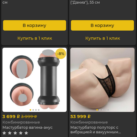
см
("Даниа"), 55 см
В корзину
В корзину
Купить в 1 клик
Купить в 1 клик
- 8%
3 699
53 999
3 999
p
p
p
Комбинированные
Комбинированные
Мастурбатор вагина-анус
Мастурбатор полуторс с
вибрацией и вакуумным
эффектом, с пультом