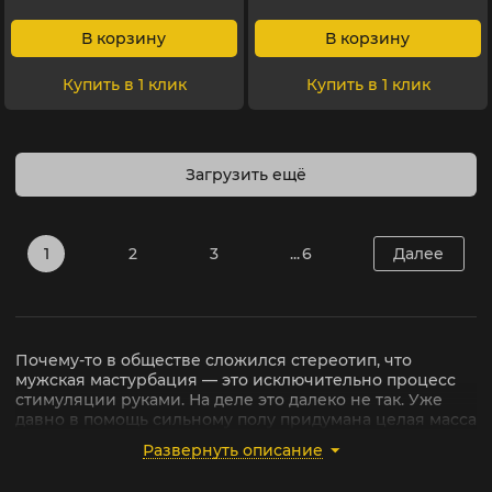
В корзину
В корзину
Купить в 1 клик
Купить в 1 клик
Загрузить ещё
1
2
3
... 6
Далее
Почему-то в обществе сложился стереотип, что
мужская мастурбация — это исключительно процесс
стимуляции руками. На деле это далеко не так. Уже
давно в помощь сильному полу придумана целая масса
приспособлений, весомое место среди которых
Развернуть описание
занимают мастурбаторы, которые копируют вагину,
попку или рот. Для тех мужчин, которые не хотят