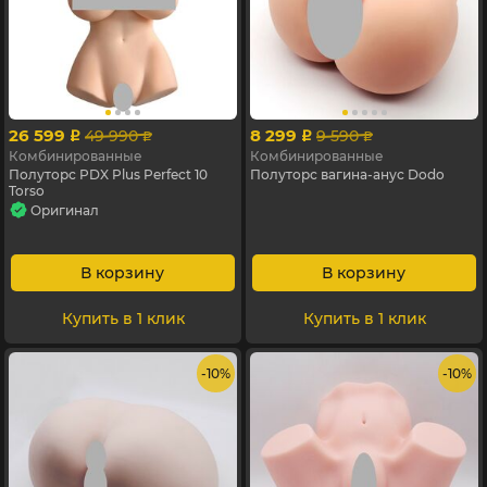
26 599
8 299
49 990
9 590
p
p
p
p
Комбинированные
Комбинированные
Полуторс PDX Plus Perfect 10
Полуторс вагина-анус Dodo
Torso
Оригинал
В корзину
В корзину
Купить в 1 клик
Купить в 1 клик
- 10%
- 10%