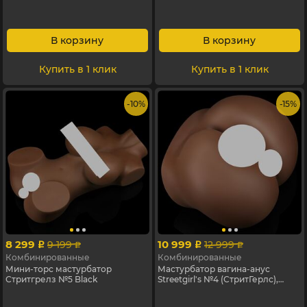
В корзину
В корзину
Купить в 1 клик
Купить в 1 клик
- 10%
- 15%
8 299
10 999
9 199
12 999
p
p
p
p
Комбинированные
Комбинированные
Мини-торс мастурбатор
Мастурбатор вагина-анус
Стритгрелз №5 Black
Streetgirl's №4 (СтритГерлс),
мулатка