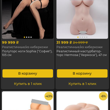
99 999
31 999
34 999
p
p
p
Реалистичные/из киберкожи
Реалистичные/из киберкожи
Полуторс ноги Sophia ("София"),
Реалистичный мастурбатор-
105 см
торс Hermosa ("Хермоса"), 47 см
В корзину
В корзину
Купить в 1 клик
Купить в 1 клик
- 43%
- 6%