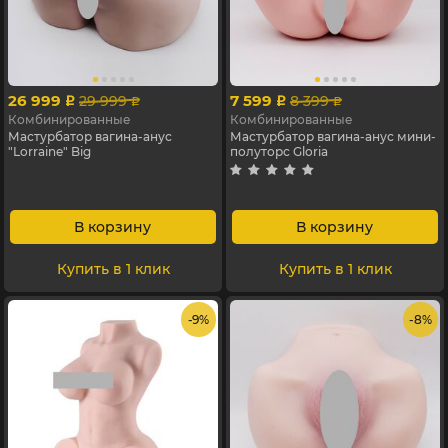
26 999
7 599
29 999
8 399
p
p
p
p
Комбинированные
Комбинированные
Мастурбатор вагина-анус
Мастурбатор вагина-анус мини-
"Lorraine" Big
полуторс Gloria
В корзину
В корзину
Купить в 1 клик
Купить в 1 клик
- 9%
- 8%