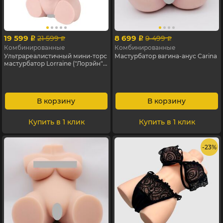
19 599
8 699
21 599
9 499
p
p
p
p
Комбинированные
Комбинированные
Ультрареалистичный мини-торс
Мастурбатор вагина-анус Carina
мастурбатор Lorraine ("Лорэйн"),
35 см
В корзину
В корзину
Купить в 1 клик
Купить в 1 клик
- 23%