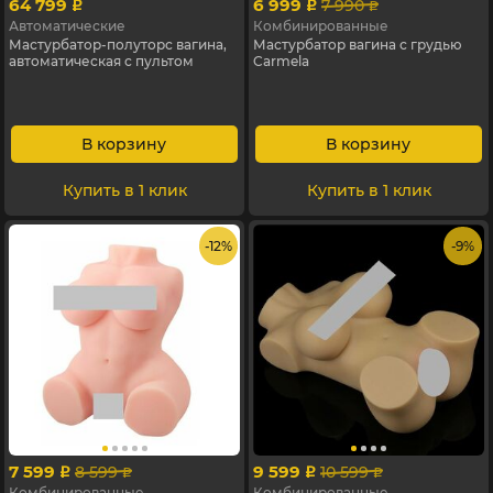
64 799
6 999
7 990
p
p
p
Автоматические
Комбинированные
Мастурбатор-полуторс вагина,
Мастурбатор вагина с грудью
автоматическая с пультом
Carmela
В корзину
В корзину
Купить в 1 клик
Купить в 1 клик
- 12%
- 9%
7 599
9 599
8 599
10 599
p
p
p
p
Комбинированные
Комбинированные