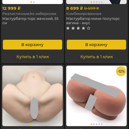
12 999
8 699
9 599
p
p
p
Реалистичные/из киберкожи
Комбинированные
Мастурбатор торс женский, 55
Мастурбатор мини-полуторс
см
вагина - анус
В корзину
В корзину
Купить в 1 клик
Купить в 1 клик
- 12%