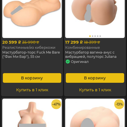
20 599
17 299
35 990
18 399
p
p
p
p
Реалистичные/из киберкожи
Комбинированные
Мастурбатор-торс Fuck Me Bare
Мастурбатор вагина-анус с
("Фак Ми Бар"), 55 см
вибрацией, полуторс Juliana
Оригинал
В корзину
В корзину
Купить в 1 клик
Купить в 1 клик
- 47%
- 13%