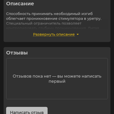
Описание
Способность принимать необходимый изгиб
облегчает проникновение стимулятора в уретру.
Специальный ограничитель позволяет
контролировать глубину проникновения. Литая
форма интимного аксессуара исключает наличие
Развернуть описание
соединительных швов, в которых может
образоваться неблагоприятная микрофлора, что
обеспечивает максимальную гигиеничность.
Отзывы
Материал: силикон
Длина: 30 см
Диаметр: 9 мм
Отзывов пока нет — вы можете написать
первый
Написать отзыв