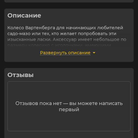
Описание
Колесо Вартенберга для начинающих любителей
садо-мазо или тех, кто желает попробовать эти
изысканные ласки. Аксессуар имеет небольшое по
размеру колесико с иголочками, имеющими
скругленный кончик. С их помощью сложно вызвать
Развернуть описание
интенсивные болевые ощущения, либо повредить
поверхность кожи.
Наконечник изготовлен из золотистого
Отзывы
металлического сплава, а удобная обтекаемая
рукоятка черного цвета выполнена из пластика.
Общая длина: 15,5 см.
Материал: металл, АБС-пластик
Отзывов пока нет — вы можете написать
первый