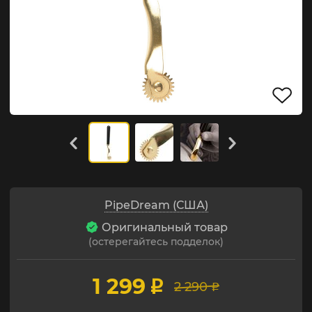
PipeDream (США)
Оригинальный товар
(остерегайтесь подделок)
1 299
p
2 290
p