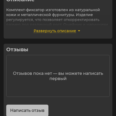
Комплект-фиксатор изготовлен из натуральной
кожи и металлической фурнитуры. Изделие
регулируется, что позволяет откорректировать
размер под различный рост. Ошейник и наручники
зафиксированы на основе (не съемные).
Развернуть описание
Регулируются также металлическими пряжками.
Отзывы
Отзывов пока нет — вы можете написать
первый
Написать отзыв