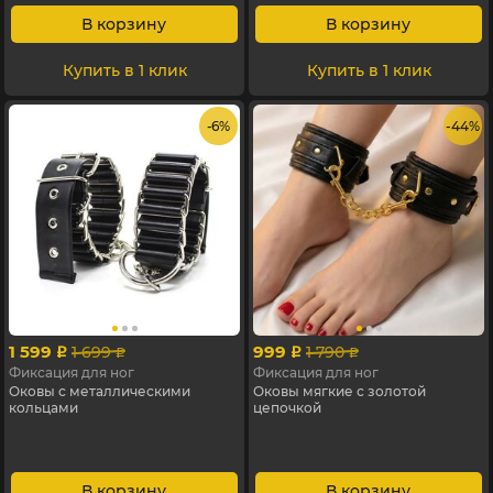
В корзину
В корзину
Купить в 1 клик
Купить в 1 клик
- 6%
- 44%
1 599
999
1 699
1 790
p
p
p
p
Фиксация для ног
Фиксация для ног
Оковы с металлическими
Оковы мягкие с золотой
кольцами
цепочкой
В корзину
В корзину