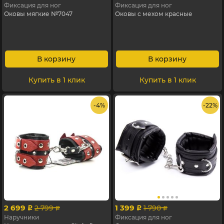
Фиксация для ног
Фиксация для ног
Оковы мягкие №7047
Оковы с мехом красные
В корзину
В корзину
Купить в 1 клик
Купить в 1 клик
- 4%
- 22%
2 699
1 399
2 799
1 790
p
p
p
p
Наручники
Фиксация для ног