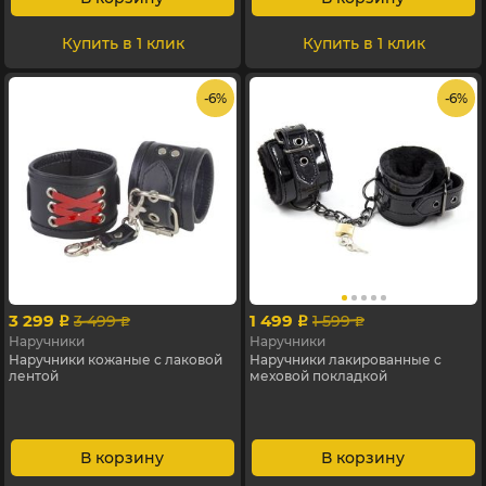
Купить в 1 клик
Купить в 1 клик
- 6%
- 6%
3 299
1 499
3 499
1 599
p
p
p
p
Наручники
Наручники
Наручники кожаные с лаковой
Наручники лакированные с
лентой
меховой покладкой
В корзину
В корзину