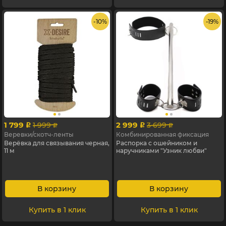
- 10%
- 19%
1 799
2 999
1 999
3 699
p
p
p
p
Веревки/скотч-ленты
Комбинированная фиксация
Верёвка для связывания черная,
Распорка с ошейником и
11 м
наручниками "Узник любви"
В корзину
В корзину
Купить в 1 клик
Купить в 1 клик