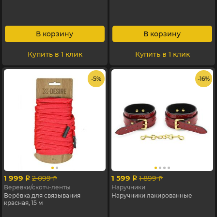
В корзину
В корзину
Купить в 1 клик
Купить в 1 клик
- 5%
- 16%
1 999
1 599
2 099
1 899
p
p
p
p
Веревки/скотч-ленты
Наручники
Верёвка для связывания
Наручники лакированные
красная, 15 м