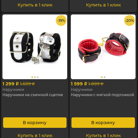
Купить в 1 клик
Купить в 1 клик
- 19%
- 20%
1 299
1 599
1 599
1 999
p
p
p
p
Наручники
Наручники
Наручники на съемной сцепке
Наручники с мягкой подложкой
В корзину
В корзину
Купить в 1 клик
Купить в 1 клик