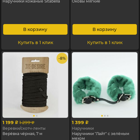
Наручники кожаные Sitabella
Оковы мягкие
В корзину
В корзину
Купить в 1 клик
Купить в 1 клик
- 8%
1 199
1 399
1 299
p
p
p
Веревки/скотч-ленты
Наручники
Верёвка чёрная, 7 м
Наручники "Лайт" с зелёным
мехом