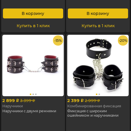
В корзину
В корзину
Купить в 1 клик
Купить в 1 клик
- 15%
- 20%
2 899
2 399
3 399
2 999
p
p
p
p
Наручники
Комбинированная фиксация
Наручники с двумя ремнями
Фиксация с широким
ошейником и наручниками