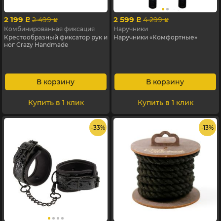
2 199
2 599
2 499
4 299
p
p
p
p
Комбинированная фиксация
Наручники
Крестообразный фиксатор рук и
Наручники «Комфортные»
ног Crazy Handmade
В корзину
В корзину
Купить в 1 клик
Купить в 1 клик
- 33%
- 13%