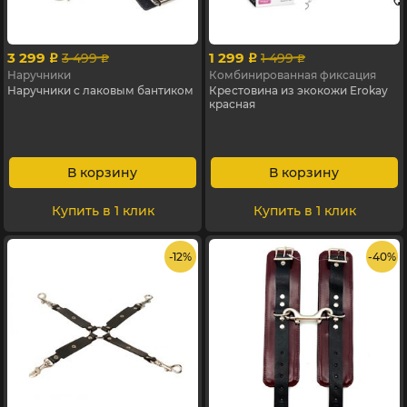
3 299
1 299
3 499
1 499
p
p
p
p
Наручники
Комбинированная фиксация
Наручники с лаковым бантиком
Крестовина из экокожи Erokay
красная
В корзину
В корзину
Купить в 1 клик
Купить в 1 клик
- 12%
- 40%