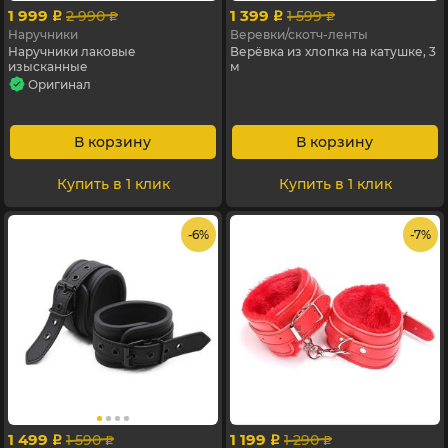
1 999
1 399
2 990
1 599
p
p
p
p
Наручники
Веревки/скотч-ленты
Наручники лаковые
Верёвка из хлопка на катушке, 3
изысканные
м
Оригинал
В корзину
В корзину
Купить в 1 клик
Купить в 1 клик
- 6%
- 7%
1 499
1 199
1 590
1 290
p
p
p
p