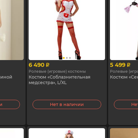
6 490
5 499
p
p
Ролевые (игровые) костюмы
Ролевые (игр
пиной
Костюм «Соблазнительная
Костюм «Сек
медсестра», L/XL
ии
Нет в наличии
Не