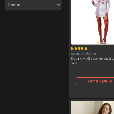
Бренд
6 599
p
Женское белье
Костюм «Заботливый д
S/M
Нет в налич