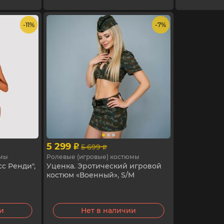
- 11%
- 7%
5 299
5 699
p
p
юмы
Ролевые (игровые) костюмы
с Ренди",
Уценка. Эротический игровой
костюм «Военный», S/M
ии
Нет в наличии