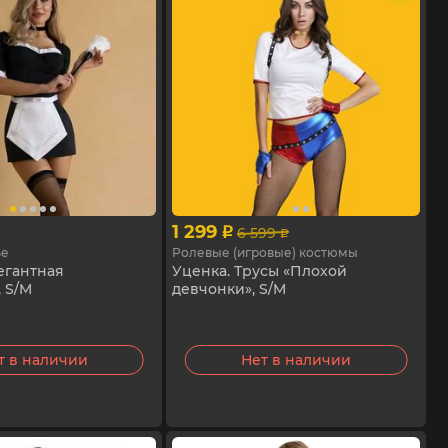
1 299
6 599
p
p
ье
Ролевые (игровые) костюмы
егантная
Уценка. Трусы «Плохой
 S/M
девчонки», S/M
т в наличии
Нет в наличии