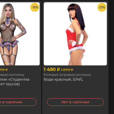
- 15%
- 21%
1 490
699
1 890
p
p
p
овые) костюмы
Ролевые (игровые) костюмы
тюм «Студентка
Боди красный, S/M/L
нет трусов)
т в наличии
Нет в наличии