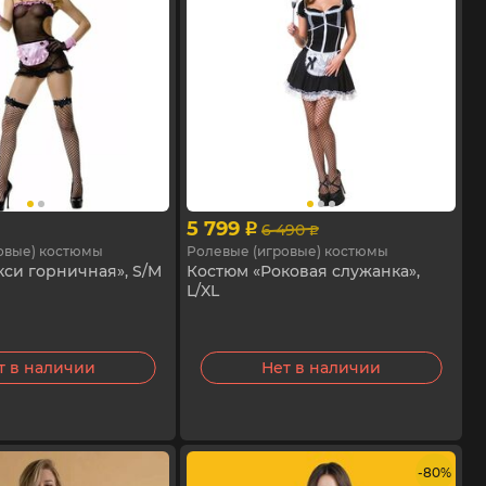
5 799
6 490
p
p
овые) костюмы
Ролевые (игровые) костюмы
си горничная», S/M
Костюм «Роковая служанка»,
L/XL
т в наличии
Нет в наличии
- 80%