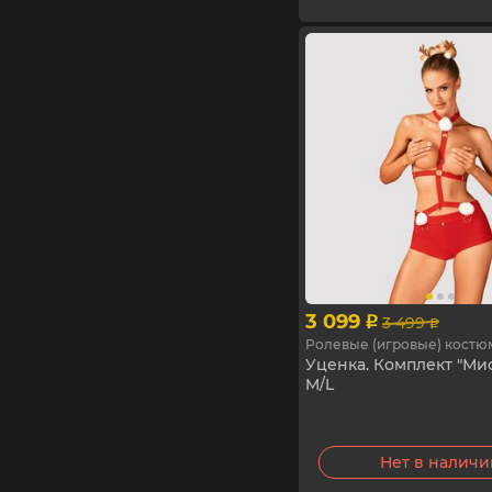
3 099
3 499
p
p
Ролевые (игровые) кост
Уценка. Комплект "Мис
M/L
Нет в налич