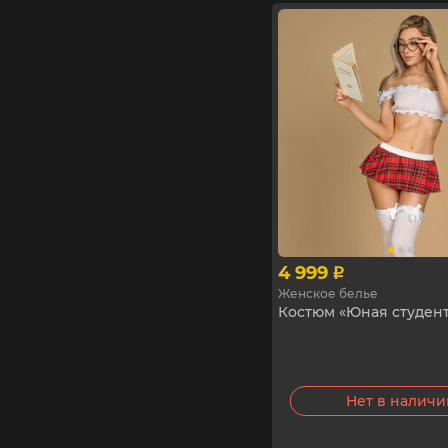
4 999
p
Женское белье
Костюм «Юная студентк
Нет в налич