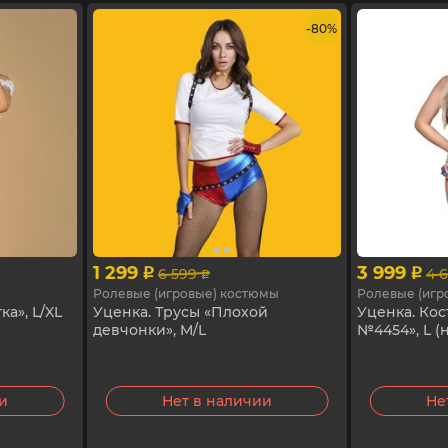
- 80%
1 299
3 999
6 599
4 
p
p
p
Ролевые (игровые) костюмы
Ролевые (игр
а», L/XL
Уценка. Трусы «Плохой
Уценка. Кос
девчонки», M/L
№4454», L (
ии
Нет в наличии
Не