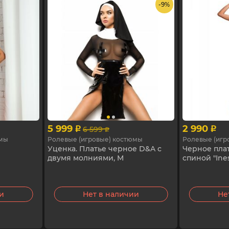
- 9%
5 999
2 990
6 599
p
p
p
юмы
Ролевые (игровые) костюмы
Ролевые (игр
М
Уценка. Платье черное D&A с
Черное плат
двумя молниями, M
спиной "Ines
ии
Нет в наличии
Не