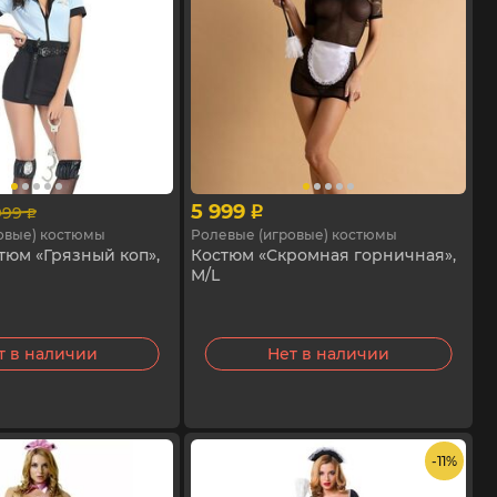
5 999
999
p
p
овые) костюмы
Ролевые (игровые) костюмы
тюм «Грязный коп»,
Костюм «Скромная горничная»,
M/L
т в наличии
Нет в наличии
- 11%