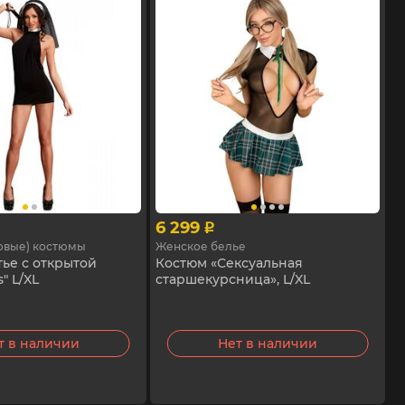
6 299
p
овые) костюмы
Женское белье
ье с открытой
Костюм «Сексуальная
" L/XL
старшекурсница», L/XL
т в наличии
Нет в наличии