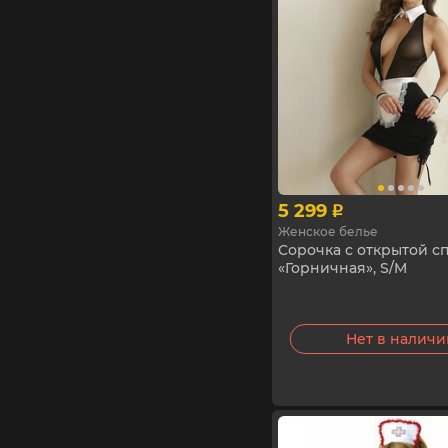
5 299
p
Женское белье
Сорочка с открытой с
«Горничная», S/M
Нет в налич