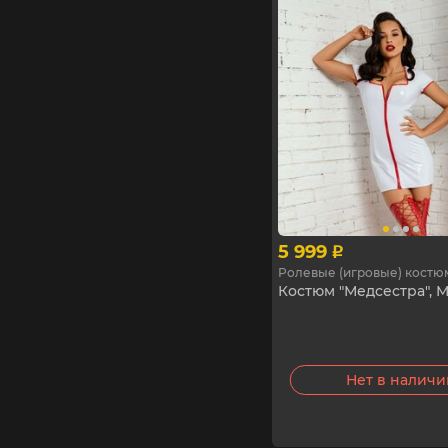
5 999
p
Ролевые (игровые) кост
Костюм "Медсестра", 
Нет в налич