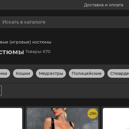
Доставка и оплата
вые (игровые) костюмы
остюмы
Товары: 670
ики
Кошки
Медсестры
Полицейские
Стюарде
- 29%