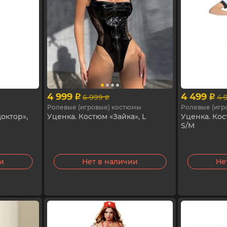
4 999
4 499
6 999
4 
p
p
p
Ролевые (игровые) костюмы
Ролевые (игр
октор»,
Уценка. Костюм «Зайка», L
Уценка. Кос
S/M
ии
Нет в наличии
Не