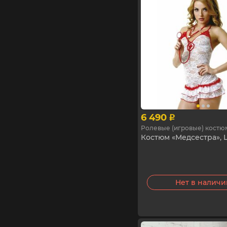
6 490
p
Ролевые (игровые) кост
Костюм «Медсестра», L
Нет в налич