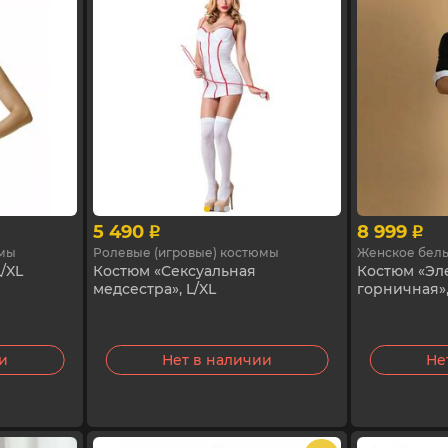
5 490
8 999
p
p
юмы
Ролевые (игровые) костюмы
Женское бел
/XL
Костюм «Сексуальная
Костюм «Эл
медсестра», L/XL
горничная»,
ии
Нет в наличии
Не