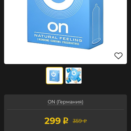
ON (Германия)
299
p
359
p