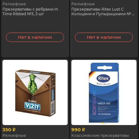
Рельефные
Рельефные
Презервативы c ребрами In
Презервативы Ritex Lust С
Time Ribbed №3, 3 шт
Кольцами и Пупырышками № 8,
8 шт
Нет в наличии
Нет в наличии
350
990
p
p
Рельефные
Классические презервативы