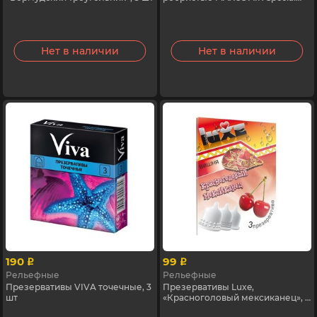
№3
Нет в наличии
Нет в наличии
190
99
p
p
Рельефные
Рельефные
Презервативы VIVA точечные, 3
Презервативы Luxe,
шт
«Красноголовый мексиканец», 3
шт