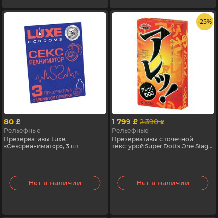
- 25%
80
1 799
2 390
p
p
p
Рельефные
Рельефные
Презервативы Luxe,
Презервативы с точечной
«Сексреаниматор», 3 шт
текстурой Super Dotts One Stage
Sagami, 10 шт
Нет в наличии
Нет в наличии