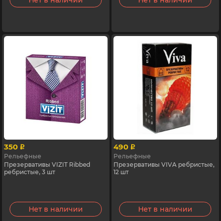
Нет в наличии
Нет в наличии
350
490
p
p
Рельефные
Рельефные
Презервативы VIZIT Ribbed
Презервативы VIVA ребристые,
ребристые, 3 шт
12 шт
Нет в наличии
Нет в наличии