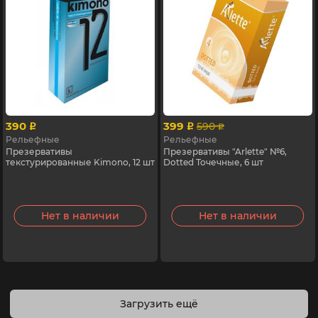
390
399
590
p
p
p
Рельефные
Рельефные
Презервативы
Презервативы "Arlette" №6,
текстурированные Kimono, 12 шт
Dotted Точечные, 6 шт
Нет в наличии
Нет в наличии
Загрузить ещё