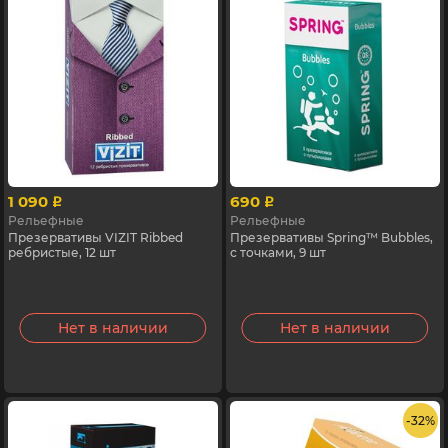
1 090
690
p
p
Рельефные
Рельефные
Презервативы VIZIT Ribbed
Презервативы Spring™ Bubbles,
ребристые, 12 шт
с точками, 9 шт
Нет в наличии
Нет в наличии
- 32%