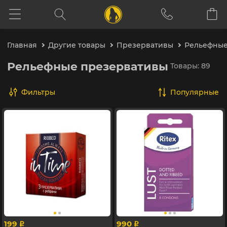
Главная
Другие товары
Презервативы
Рельефны
Рельефные презервативы
Товары: 89
Фильтры
популярные
199
990
p
p