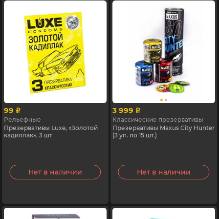
99
3 999
p
p
Рельефные
Классические презервативы
Презервативы Luxe, «Золотой
Презервативы Maxus City Hunter
кадиллак», 3 шт
(3 уп. по 15 шт.)
Нет в наличии
Нет в наличии