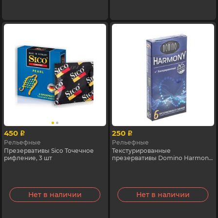
450
250
p
p
Рельефные
Рельефные
Презервативы Sico Точечное
Текстурированные
рифление, 3 шт
презервативы Domino Harmony,
6 шт
Нет в наличии
Нет в наличии