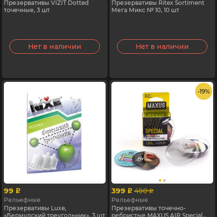
Презервативы VIZIT Dotted
Презервативы Ritex Sortiment
точечные, 3 шт
Мега Микс № 10, 10 шт
Нет в наличии
Нет в наличии
- 19%
99
399
490
p
p
p
Рельефные
Рельефные
Презервативы Luxe,
Презервативы точечно-
«Бермудский треугольник», 3 шт
ребристые MAXUS AIR Special