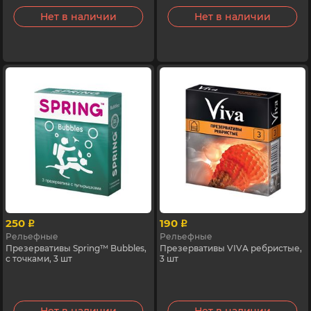
Нет в наличии
Нет в наличии
250
190
p
p
Рельефные
Рельефные
Презервативы Spring™ Bubbles,
Презервативы VIVA ребристые,
с точками, 3 шт
3 шт