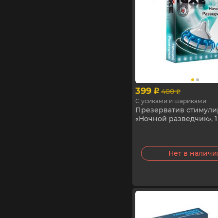
399
400
p
p
С усиками и шариками
Презерватив стимул
«Ночной разведчик», 1
Нет в налич