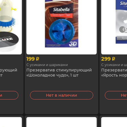
199
299
p
p
С усиками и шариками
С усиками и 
ирующий
Презерватив стимулирующий
Презерват
шт
«Шоколадное чудо», 1 шт
«Ярость нор
ии
Нет в наличии
Не