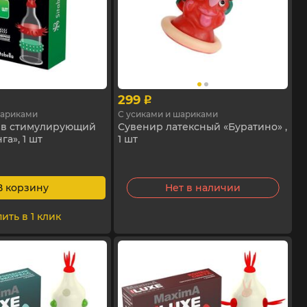
299
p
шариками
С усиками и шариками
ив стимулирующий
Сувенир латексный «Буратино» ,
га», 1 шт
1 шт
В корзину
Нет в наличии
ить в 1 клик