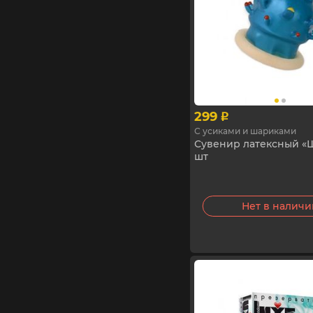
299
p
С усиками и шариками
Сувенир латексный «Ш
шт
Нет в налич