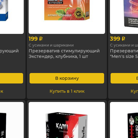
199
399
p
p
С усиками и шариками
С усиками и 
ирующий
Презерватив стимулирующий
Презерват
Экстендер, клубника, 1 шт
"Men's size 5
В корзину
ик
Купить в 1 клик
Куп