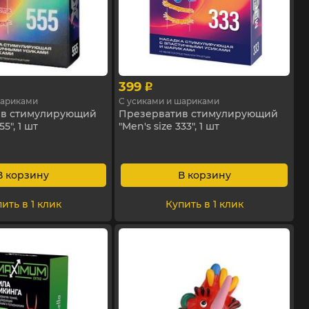
399
p
шариками
С усиками и шариками
ив стимулирующий
Презерватив стимулирующий
55", 1 шт
"Men's size 333", 1 шт
В корзину
В корзину
ить в 1 клик
Купить в 1 клик