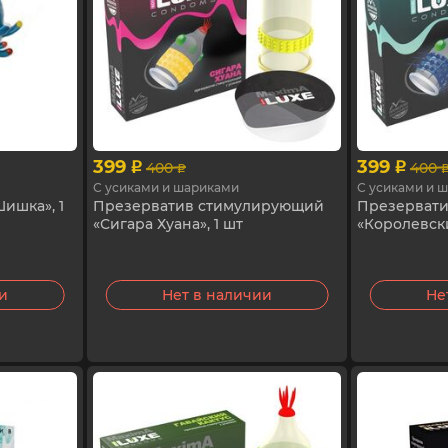
399
399
400
400
p
p
p
С усиками и шариками
С усиками и 
ишка», 1
Презерватив стимулирующий
Презерват
«Сигара Хуана», 1 шт
«Королевски
ии
Нет в наличии
Не