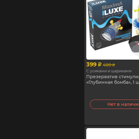
399
400
p
p
С усиками и шариками
Презерватив стимул
«Глубинная бомба», 1 
Нет в налич