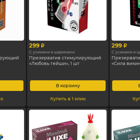
299
299
p
p
С усиками и шариками
С усиками и 
ирующий
Презерватив стимулирующий
Презерват
«Любовь гейши», 1 шт
«Сила викин
В корзину
ик
Купить в 1 клик
Куп