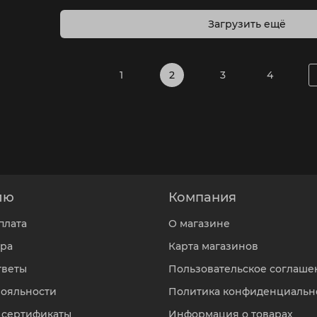
Загрузить ещё
1
2
3
4
лю
Компания
плата
О магазине
ара
Карта магазинов
тветы
Пользовательское соглаше
лояльности
Политика конфиденциальн
 сертификаты
Информация о товарах