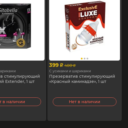
399
400
p
p
шариками
С усиками и шариками
ив стимулирующий
Презерватив стимулирующий
й Extender, 1 шт
«Красный камикадзе», 1 шт
т в наличии
Нет в наличии