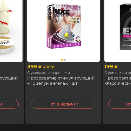
399
199
400
p
p
p
С усиками и шариками
С усиками и 
ирующий
Презерватив стимулирующий
Презерват
«Поцелуй ангела», 1 шт
классически
ии
Нет в наличии
Не