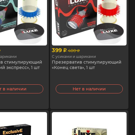
399
400
p
p
p
шариками
С усиками и шариками
ив стимулирующий
Презерватив стимулирующий
й экспресс», 1 шт
«Конец света», 1 шт
т в наличии
Нет в наличии