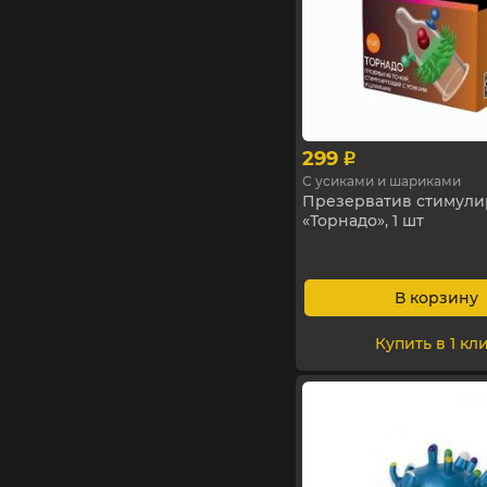
299
p
С усиками и шариками
Презерватив стимул
«Торнадо», 1 шт
В корзину
Купить в 1 кл