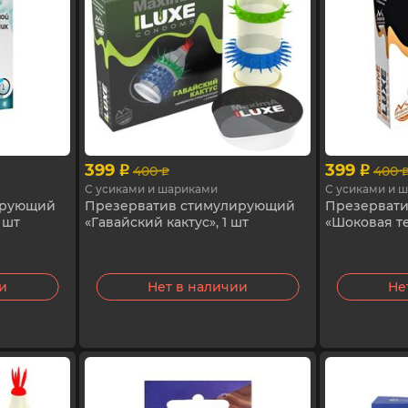
399
399
400
400
p
p
p
С усиками и шариками
С усиками и 
ирующий
Презерватив стимулирующий
Презерват
 шт
«Гавайский кактус», 1 шт
«Шоковая те
ии
Нет в наличии
Не