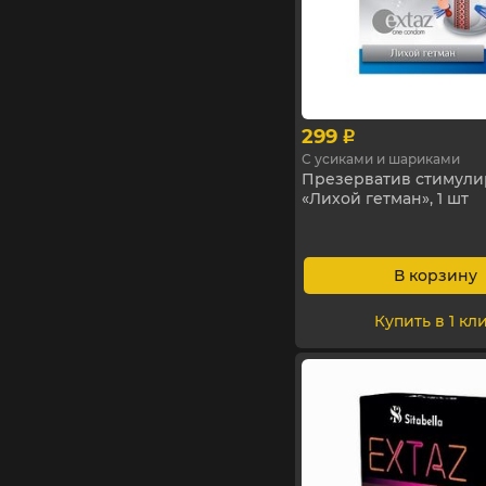
299
p
С усиками и шариками
Презерватив стимул
«Лихой гетман», 1 шт
В корзину
Купить в 1 кл