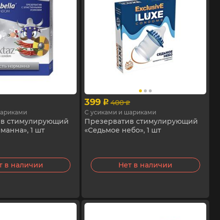
399
400
p
p
шариками
С усиками и шариками
ив стимулирующий
Презерватив стимулирующий
манна», 1 шт
«Седьмое небо», 1 шт
т в наличии
Нет в наличии