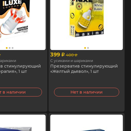
399
400
p
p
p
шариками
С усиками и шариками
ив стимулирующий
Презерватив стимулирующий
рапия», 1 шт
«Желтый дьявол», 1 шт
т в наличии
Нет в наличии