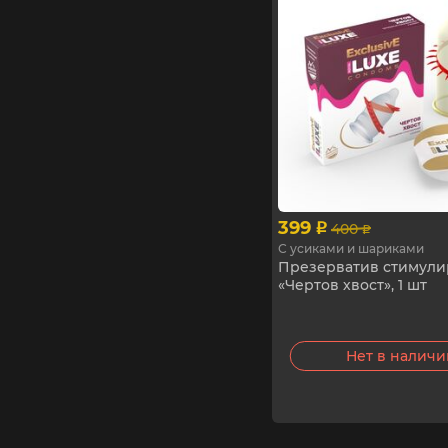
399
400
p
p
С усиками и шариками
Презерватив стимул
«Чертов хвост», 1 шт
Нет в налич