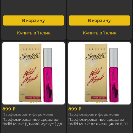
мл
женщин № 7, 10 мл
В корзину
В корзину
Купить в 1 клик
Купить в 1 клик
899
899
p
p
Парфюмерия и феромоны
Парфюмерия и феромоны
Парфюмированное средство
Парфюмированное средство
"Wild Musk" ("Дикий мускус") для
"Wild Musk" для женщин № 6, 10
женщин № 1, 10 мл
мл