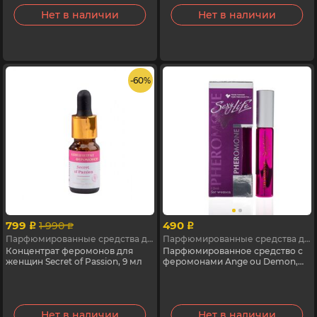
Нет в наличии
Нет в наличии
- 60%
799
490
1 990
p
p
p
Парфюмированные средства для женщин с феромонами
Парфюмированные средства для женщин с феромонами
Концентрат феромонов для
Парфюмированное средство с
женщин Secret of Passion, 9 мл
феромонами Ange ou Demon,
Sexy Life №20, 10 мл
Нет в наличии
Нет в наличии