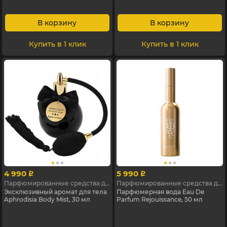
В корзину
В корзину
Купить в 1 клик
Купить в 1 клик
4 990
5 990
p
p
Парфюмированные средства для женщин с феромонами
Парфюмированные средства для женщин с феромонами
Эксклюзивный аромат для тела
Парфюмерная вода Eau De
Aphrodisia Body Mist, 30 мл
Parfum Rejouissance, 50 мл