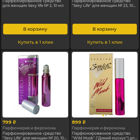
Парфюмированное средство
Парфюмированное средство
для женщин Sexy life № 2, 10 мл
"Sexy Life" для женщин № 23, 10
мл
В корзину
В корзину
Купить в 1 клик
Купить в 1 клик
799
899
p
p
Парфюмерия и феромоны
Парфюмерия и феромоны
Парфюмированное средство
Парфюмированное средство
"Sexy Life" для женщин № 20, 10
"Wild Musk" ("Дикий мускус") для