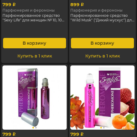
799
899
p
p
Парфюмерия и феромоны
Парфюмерия и феромоны
Парфюмированное средство
Парфюмированное средство
"Sexy Life" для женщин № 10, 10
"Wild Musk" ("Дикий мускус") для
мл
женщин № 3, 10 мл
В корзину
В корзину
Купить в 1 клик
Купить в 1 клик
799
799
p
p