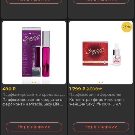
- 31%
490
1 799
2 590
p
p
p
Парфюмированные средства для женщин с феромонами
Парфюмерия и феромоны
Парфюмированное средство с
Концентрат феромонов для
феромонами Miracle, Sexy Life №
женщин Sexy life 100%, 5 мл
5, 10 мл
Нет в наличии
Нет в наличии