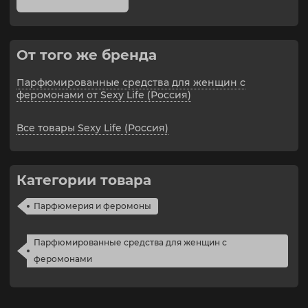
В нем сочетаются непосредственность,
неукротимая энергия свободы, выразительность
юности и безупречный вкус.
Ананас, клубника, мандарин, вишня и земляника
От того же бренда
образуют стартовый аккорд композиции, в сердце -
фиалка, карамель, попкорн, роза и жасмин. Базу
составляют амбра, мускус и пачули.
Парфюмированные средства для женщин с
феромонами от Sexy Life (Россия)
Объем: 50 мл
Все товары Sexy Life (Россия)
Категории товара
Парфюмерия и феромоны
Парфюмированные средства для женщин с
феромонами