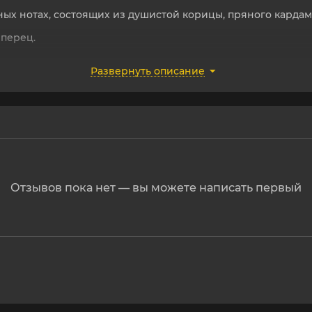
ьных нотах, состоящих из душистой корицы, пряного карда
 перец.
.
Развернуть описание
ичном шариковом флаконе. Стойкий. Не содержит спирта
я
Отзывов пока нет — вы можете написать первый