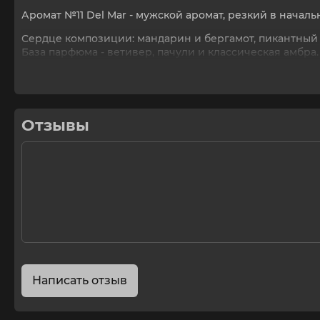
Аромат №11 Del Mar - мужской аромат, резкий в начал
Сердце композиции: мандарин и бергамот, пикантный
База парфюма - ветивер, пачули и классическая амбра
Аромат представлен в удобном, компактном и эконом
Состав: дипропиленгликоль; парфюмерная композици
Отзывы
Написать отзыв