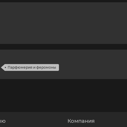
Парфюмерия и феромоны
лю
Компания