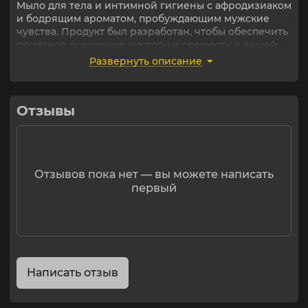
Мыло для тела и интимной гигиены с афродизиаком
и бодрящим ароматом, пробуждающим мужские
чувства. Продукт был разработан, чтобы обеспечить
приятное ощущение чистоты и свежести в вашей
повседневной жизни.
Развернуть описание
Его можно использовать ежедневно, в ванне для
расслабления и очищения или в сексуальные
моменты, когда вы хотите стимулировать чувства и
Отзывы
начать более интенсивные отношения.
Увлажните тело и нанесите небольшое количество
жидкого мыла для тела. Аккуратно помассируйте до
образования обильной пены. Хорошо промойте и
Отзывов пока нет — вы можете написать
при необходимости повторите нанесение.
первый
Написать отзыв