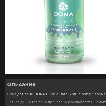
Описание
Пена для ванн DONA Bubble Bath Sinful Spring с арома
Легкая душистая пена прекрасно расслабляет и нежит