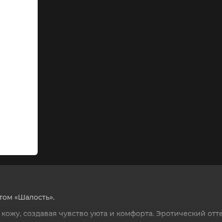
том «Шалость».
 кожу, создавая чувство уюта и комфорта. Эротический о