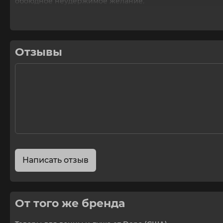
обоюдное неудержимое желание.
Чтобы пена была более пушистой, средство следует выл
Объём: 240 мл
Отзывы
Написать отзыв
От того же бренда