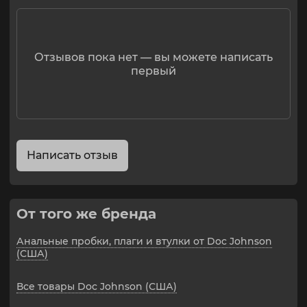
каждом движении.
Может использоваться как насадка на страпон, так
как совместима с ремнями и аксессуарами Vac-U-
Lock ("Вак-У-Лок").
Отзывов пока нет — вы можете написать
первый
Материал гипоаллергенный, без фталатов,
безопасный для тела. Для более комфортного
использования рекомендуется приобрести смазку
на водной основе.
Материал: ПВХ
Рабочая длина: 14,5 см
Написать отзыв
Вес: 443 г (включая упаковку)
От того же бренда
Анальные пробки, плаги и втулки от Doc Johnson
(США)
Все товары Doc Johnson (США)