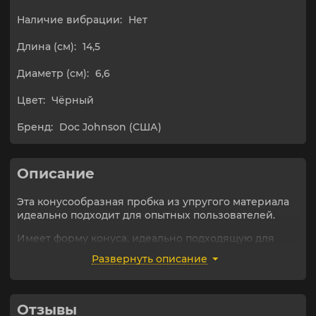
Наличие вибрации:
Нет
Длина (см):
14,5
Диаметр (см):
6,6
Цвет:
Чёрный
Бренд:
Doc Johnson (США)
Описание
Эта конусообразная пробка из упругого материала
идеально подходит для опытных пользователей.
Имеет форму конуса, идеально подходящую для
плавного, нежного введения. Благодаря этому вы
Развернуть описание
можете выбрать нужную степень растяжения
сфинктера, постепенно увеличивая давление и
доводя его до нужной интенсивности. Ребристая
текстура поверхности усиливает удовольствие при
Отзывы