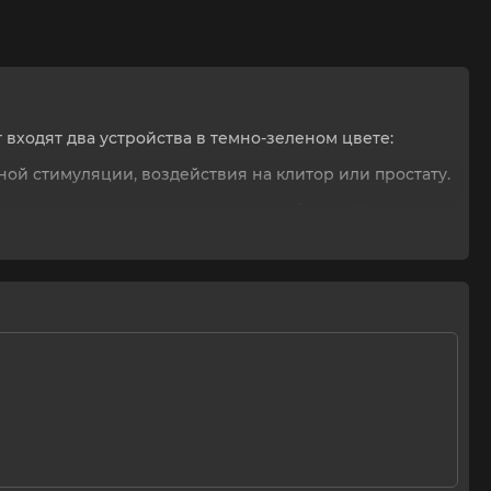
 входят два устройства в темно-зеленом цвете:
ной стимуляции, воздействия на клитор или простату.
 и стимулирует клитор партнерши объемной
тмов, вибрация в такт музыке).