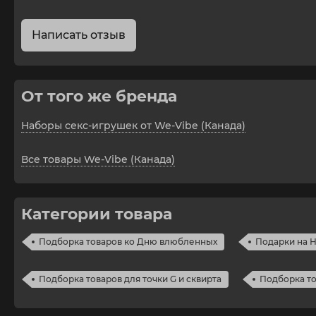
Особенности:
Характеристики:
Написать отзыв
От того же бренда
Наборы секс-игрушек от We-Vibe (Канада)
Все товары We-Vibe (Канада)
Категории товара
Подборка товаров ко Дню влюбленных
Подарки на Н
Подборка товаров для точки G и сквирта
Подборка то