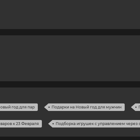
овый год для пар
Подарки на Новый год для мужчин
варов к 23 Февраля
Подборка игрушек с управлением через