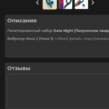
Описание
Лимитированный набор
Date Night (Полуночное свид
Вибратор Nova 2 (Нова 2)
: гибкий девайс, подстраива
Эрекционное кольцо Pivot
(Пивот): эластичное, с ан
вибрирующей частью.
Отзывы
Управление: кнопками или через приложение We-Co
Защита: полная водонепроницаемость (IPX7).
Режимы: 10 встроенных + неограниченно в прилож
Материал: медицинский силикон.
Размеры: Nova 2 (Нова 2) (21,7х8,5х3,9 см), Pivot (Пивот)
Вес упаковки: 0,69 кг. Смартфон в комплект не входи