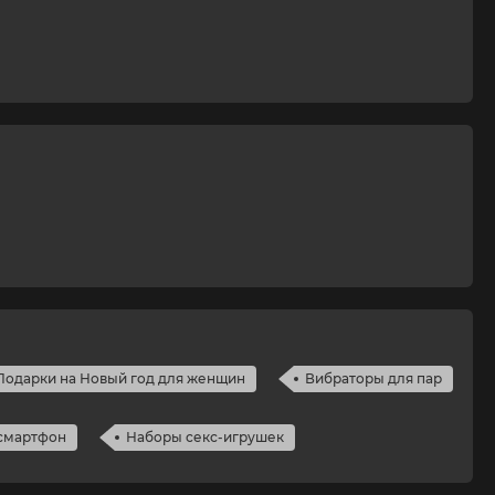
Подарки на Новый год для женщин
Вибраторы для пар
 смартфон
Наборы секс-игрушек