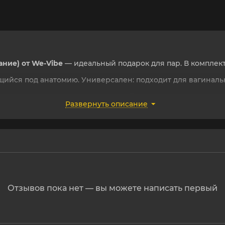
ание) от We-Vibe
— идеальный подарок для пар. В комплект
ющийся под анатомию. Универсален: подходит для вагиналь
атомическим овальным отверстием. Поддерживает эрекцию
Развернуть описание
nnect (Коннект) (дистанционное управление, создание ри
ении.
Отзывов пока нет — вы можете написать первый
 (7,1х3,1 см; внутри 2,6х2,9 см).
т.