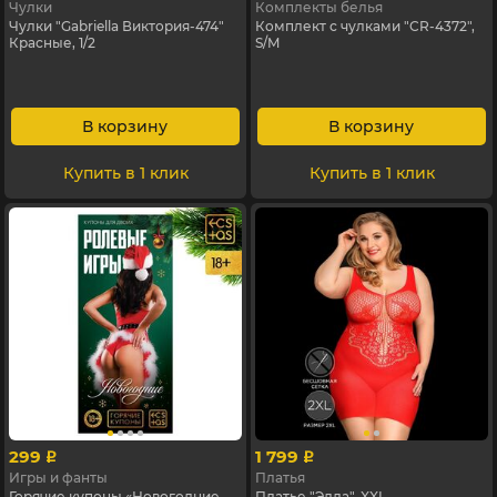
Чулки
Комплекты белья
Чулки "Gabriella Виктория-474"
Комплект с чулками "CR-4372",
Красные, 1/2
S/M
В корзину
В корзину
Купить в 1 клик
Купить в 1 клик
299
1 799
p
p
Игры и фанты
Платья
Горячие купоны «Новогодние
Платье "Элла", XXL