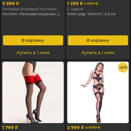
3 999
1 299
1 499
p
p
p
Ролевые (игровые) костюмы
С шаром
Костюм «Ласковая кошечка», L
Кляп-шар "Золото", 4,5 см
В корзину
В корзину
Купить в 1 клик
Купить в 1 клик
- 40%
1 799
2 999
4 990
p
p
p