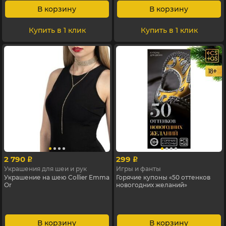
В корзину
В корзину
Купить в 1 клик
Купить в 1 клик
2 790
299
p
p
Украшения для шеи и рук
Игры и фанты
Украшение на шею Collier Emma
Горячие купоны «50 оттенков
Or
новогодних желаний»
В корзину
В корзину