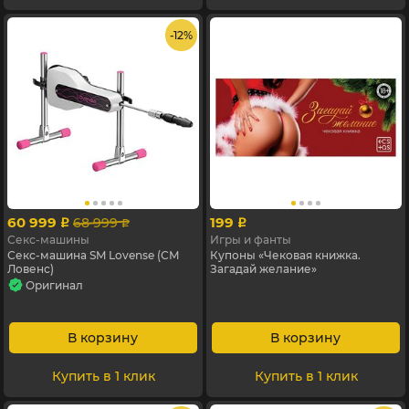
- 12%
60 999
199
68 999
p
p
p
Секс-машины
Игры и фанты
Секс-машина SM Lovense (СМ
Купоны «Чековая книжка.
Ловенс)
Загадай желание»
Оригинал
В корзину
В корзину
Купить в 1 клик
Купить в 1 клик