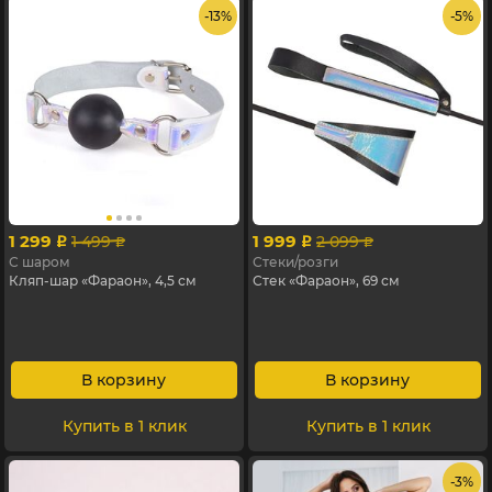
- 13%
- 5%
1 299
1 999
1 499
2 099
p
p
p
p
С шаром
Стеки/розги
Кляп-шар «Фараон», 4,5 см
Стек «Фараон», 69 см
В корзину
В корзину
Купить в 1 клик
Купить в 1 клик
- 3%