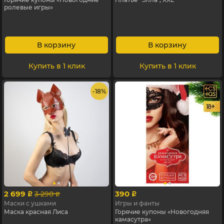
ролевые игры»
В корзину
В корзину
Купить в 1 клик
Купить в 1 клик
- 18%
2 699
390
3 290
p
p
p
Маски с ушками
Игры и фанты
Маска красная Лиса
Горячие купоны «Новогодняя
камасутра»