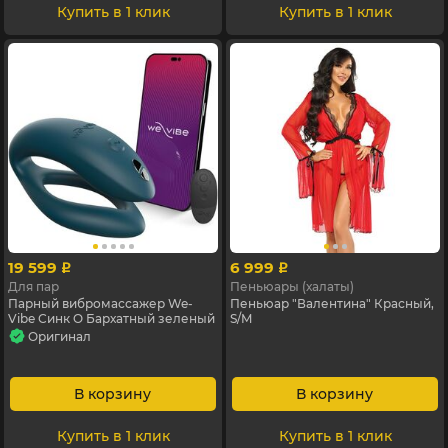
Купить в 1 клик
Купить в 1 клик
19 599
6 999
p
p
Для пар
Пеньюары (халаты)
Парный вибромассажер We-
Пеньюар "Валентина" Красный,
Vibe Синк O Бархатный зеленый
S/M
Оригинал
В корзину
В корзину
Купить в 1 клик
Купить в 1 клик