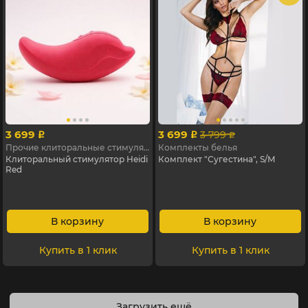
3 699
3 699
3 799
p
p
p
Прочие клиторальные стимуляторы
Комплекты белья
Клиторальный стимулятор Heidi
Комплект "Сугестина", S/M
Red
В корзину
В корзину
Купить в 1 клик
Купить в 1 клик
Загрузить ещё