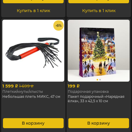
Купить в 1 клик
Купить в 1 клик
- 6%
1 599
199
1 699
p
p
p
Плетки/кнуты/хлысты
Подарочная упаковка
Небольшая плеть МИКС, 47 см
Пакет подарочный «Нарядная
ёлка», 33 х 42,5 х 10 см
В корзину
В корзину