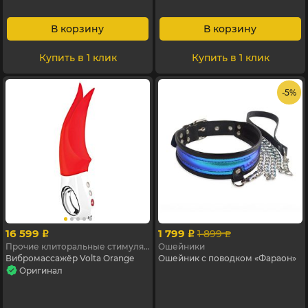
В корзину
В корзину
Купить в 1 клик
Купить в 1 клик
- 5%
16 599
1 799
1 899
p
p
p
Прочие клиторальные стимуляторы
Ошейники
Вибромассажёр Volta Orange
Ошейник с поводком «Фараон»
Оригинал