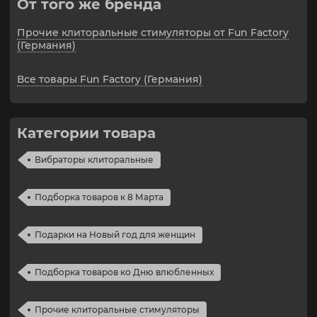
От того же бренда
водонепроницаемый и перезаряжаемый
2 года гарантии от производителя
Прочие клиторальные стимуляторы от Fun Factory
(Германия)
Материал: силикон
Длина: 18,9 см
Диаметр 4,7 см
Все товары Fun Factory (Германия)
Категории товара
Вибраторы клиторальные
Подборка товаров к 8 Марта
Подарки на Новый год для женщин
Подборка товаров ко Дню влюбленных
Прочие клиторальные стимуляторы