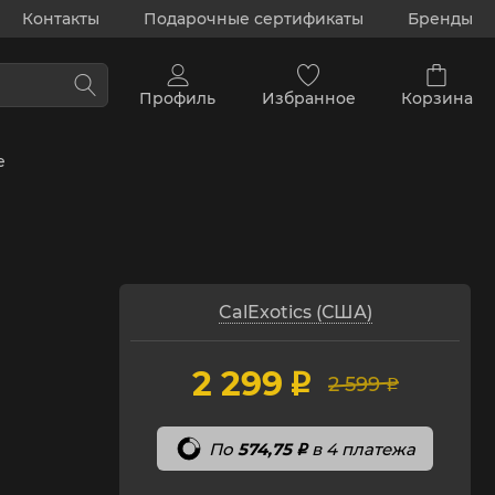
Контакты
Подарочные сертификаты
Бренды
Профиль
Избранное
Корзина
е
CalExotics (США)
2 299
p
2 599
p
По
574,75
в 4 платежа
p