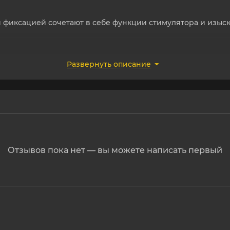
 фиксацией сочетают в себе функции стимулятора и изыск
Развернуть описание
ящей бусиной для регулировки сжатия.
мя кристаллами для усиления ощущений при движении.
еталл без никеля.
Отзывов пока нет — вы можете написать первый