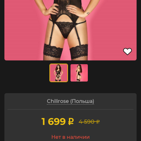
Chilirose (Польша)
1 699
p
4 590
p
Нет в наличии