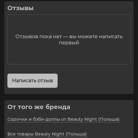
мешочек для хранения или стирки комплекта.
Состав: полиэстер 97%, эластан 3%
Отзывы
Отзывов пока нет — вы можете написать
первый
Написать отзыв
От того же бренда
Сорочки и бэби-доллы от Beauty Night (Польша)
Все товары Beauty Night (Польша)