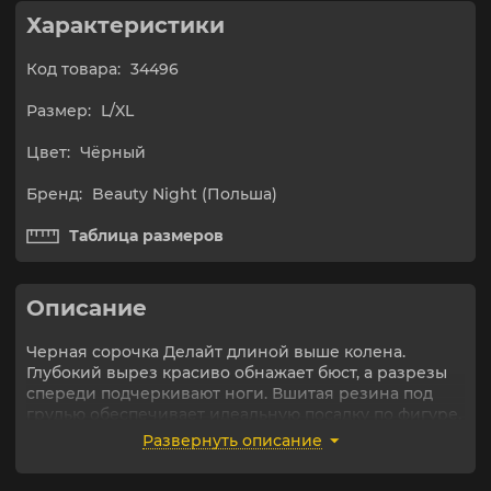
Характеристики
Код товара:
34496
Размер:
L/XL
Цвет:
Чёрный
Бренд:
Beauty Night (Польша)
Таблица размеров
Описание
Черная сорочка Делайт длиной выше колена.
Глубокий вырез красиво обнажает бюст, а разрезы
спереди подчеркивают ноги. Вшитая резина под
грудью обеспечивает идеальную посадку по фигуре.
Бретели лифа регулируются по длине.
Развернуть описание
В комплекте идут стринги. В комплекте также сумка-