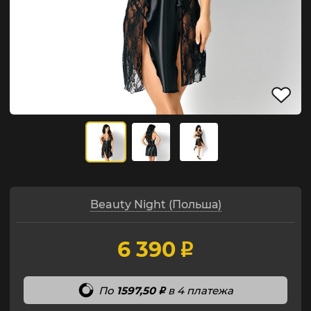
Beauty Night (Польша)
6 390
p
По
1597,50
в 4 платежа
p