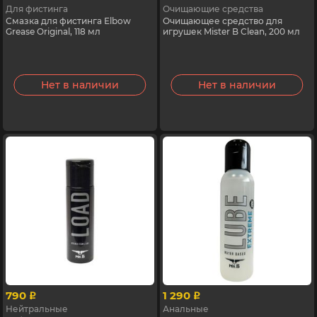
Для фистинга
Очищающие средства
Смазка для фистинга Elbow
Очищающее средство для
Grease Original, 118 мл
игрушек Mister B Clean, 200 мл
Нет в наличии
Нет в наличии
790
1 290
p
p
Нейтральные
Анальные