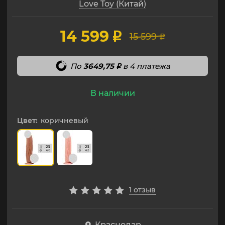
Love Toy (Китай)
14 599
p
15 599
p
По
3649,75
в 4 платежа
p
В наличии
Цвет:
коричневый
1 отзыв
Краснодар